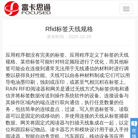
Toggl
naviga
Rfid标签天线规格
发布时间：2025-10-28
应用程序都没有完美的标签。应用程序定义了标签的天线
规格。某些标签可能针对特定频段进行了优化，而其他标
签可能会在连接到通常无法用于无线通信的材料时进行调
整以获得良好性能。天线可以由各种材料制成;它们可以用
导电油墨印刷，蚀刻或压印，或甚至气相沉积在标签上。
RAIN RFID阅读器和网关是通过无线方式为标签供电和通
信并将标签数据传送到操作系统软件的设备。连接设备与
其操作区域内的端点进行双向通信，执行任意数量的任
务，包括简单的连续盘点，过滤，写入所选标签等。读取
器可以是固定的或移动的，并使用连接的天线从标签捕获
数据。网关将固定式阅读器与扫描天线集成在一起，以定
位和跟踪标记物品。读卡器芯片和模块设计用于嵌入手持
阅读器，智能自动售货机，汽车跟踪，移动设备等应用