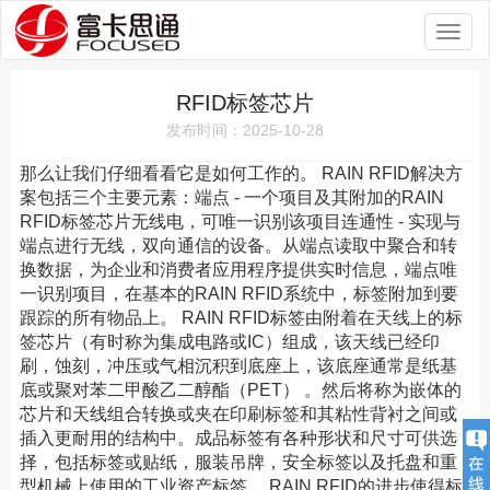
Toggl
naviga
RFID标签芯片
发布时间：2025-10-28
那么让我们仔细看看它是如何工作的。 RAIN RFID解决方
案包括三个主要元素：端点 - 一个项目及其附加的RAIN
RFID标签芯片无线电，可唯一识别该项目连通性 - 实现与
端点进行无线，双向通信的设备。从端点读取中聚合和转
换数据，为企业和消费者应用程序提供实时信息，端点唯
一识别项目，在基本的RAIN RFID系统中，标签附加到要
跟踪的所有物品上。 RAIN RFID标签由附着在天线上的标
签芯片（有时称为集成电路或IC）组成，该天线已经印
刷，蚀刻，冲压或气相沉积到底座上，该底座通常是纸基
底或聚对苯二甲酸乙二醇酯（PET） 。然后将称为嵌体的
芯片和天线组合转换或夹在印刷标签和其粘性背衬之间或
插入更耐用的结构中。成品标签有各种形状和尺寸可供选
择，包括标签或贴纸，服装吊牌，安全标签以及托盘和重
型机械上使用的工业资产标签。 RAIN RFID的进步使得标