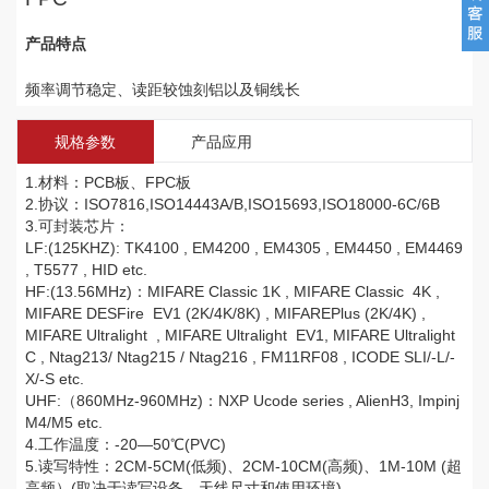
产品特点
频率调节稳定、读距较蚀刻铝以及铜线长
规格参数
产品应用
1.材料：PCB板、FPC板
2.协议：ISO7816,ISO14443A/B,ISO15693,ISO18000-6C/6B
3.可封装芯片：
LF:(125KHZ): TK4100 , EM4200 , EM4305 , EM4450 , EM4469
, T5577 , HID etc.
HF:(13.56MHz)：MIFARE Classic 1K , MIFARE Classic 4K ,
MIFARE DESFire EV1 (2K/4K/8K) , MIFAREPlus (2K/4K) ,
MIFARE Ultralight , MIFARE Ultralight EV1, MIFARE Ultralight
C , Ntag213/ Ntag215 / Ntag216 , FM11RF08 , ICODE SLI/-L/-
X/-S etc.
UHF:（860MHz-960MHz)：NXP Ucode series , AlienH3, Impinj
M4/M5 etc.
4.工作温度：-20—50℃(PVC)
5.读写特性：2CM-5CM(低频)、2CM-10CM(高频)、1M-10M (超
高频）(取决于读写设备、天线尺寸和使用环境)