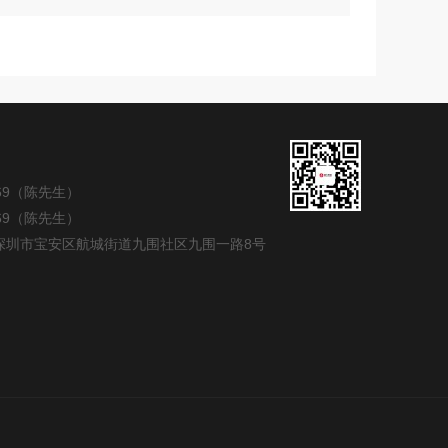
269（陈先生）
269（陈先生）
深圳市宝安区航城街道九围社区九围一路8号