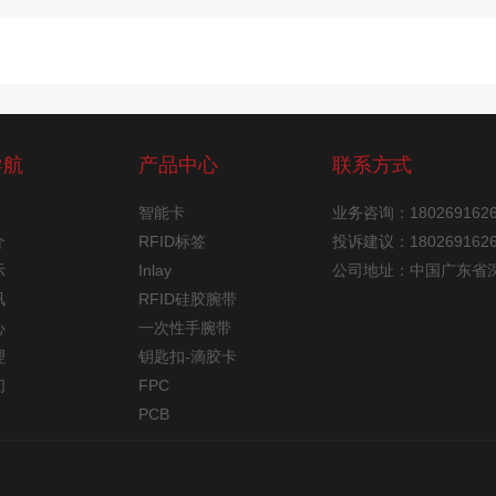
导航
产品中心
联系方式
智能卡
业务咨询：18026916
介
RFID标签
投诉建议：18026916
示
Inlay
公司地址：中国广东省
讯
RFID硅胶腕带
心
一次性手腕带
理
钥匙扣-滴胶卡
们
FPC
PCB