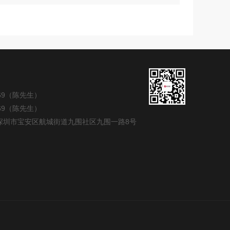
269（陈先生）
269（陈先生）
深圳市宝安区航城街道九围社区九围一路8号