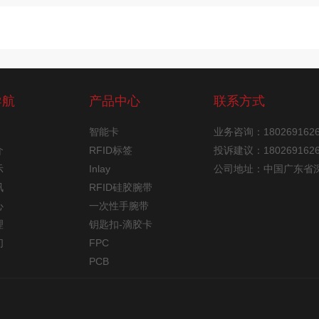
导航
产品中心
联系方式
智能卡
业务咨询：18026916
介
RFID标签
投诉建议：18026916
示
Inlay
公司地址：中国广东省
讯
RFID硅胶腕带
心
一次性手腕带
理
钥匙扣-滴胶卡
们
FPC
PCB