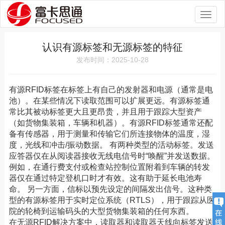
Toggl
naviga
认识有源标签和无源标签的特征
发布时间：2025-10-28
有源RFID标签在标签上有自己的发射器和电源（通常是电
池）。在某些情况下读取范围可以扩展更远。有源标签通
常比其被动标签更大且更昂贵，并且用于跟踪大型资产
（如货物集装箱，车辆和机器）。有源RFID标签通常还配
备有传感器，用于测量和传输它们所连接物体的温度，湿
度，光线和冲击/振动数据。 有两种类型的活动标签。发送
应答器仅在从阅读器接收无线电信号时“唤醒”并发送数据。
例如，在通行费支付或检查站控制位置附着到车辆的转发
器仅在通过特定登机口时才有效。这有助于延长电池寿
命。 另一方面，信标以预先设定的间隔发出信号。这种类
型的有源标签用于实时定位系统（RTLS），用于跟踪从医
院的轮椅到运输码头的大型货物集装箱的任何东西。
在无源RFID解决方案中，读取器和读取器天线向标签发送